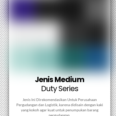
Jenis Medium
Duty Series
Jenis Ini Direkomendasikan Untuk Perusahaan
Pergudangan dan Logistik, karena didisain dengan kaki
yang kokoh agar kuat untuk penumpukan barang
pergudangan.